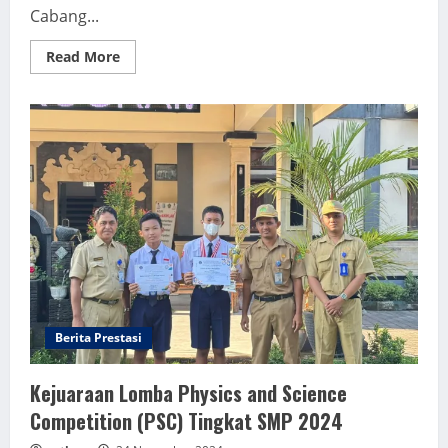
Cabang...
Read
Read More
more
about
Kejuaraan
Lomba
Lompat
Jauh
Tingkat
Kabupaten
Berita Prestasi
Kejuaraan Lomba Physics and Science
Competition (PSC) Tingkat SMP 2024