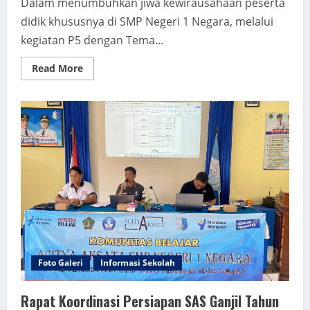
Dalam menumbuhkan jiwa kewirausahaan peserta
didik khususnya di SMP Negeri 1 Negara, melalui
kegiatan P5 dengan Tema...
Read
Read More
more
about
Sosialisasi
Kewirausahaan
PLUT
Kabupaten
Jembrana
Foto Galeri
Informasi Sekolah
Rapat Koordinasi Persiapan SAS Ganjil Tahun