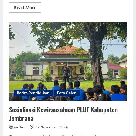
Read
Read More
more
about
Workshop
Penulisan
Praktik
Baik
GTK
SMP
Negeri
1
Negara
Berita Pendidikan
Foto Galeri
Sosialisasi Kewirausahaan PLUT Kabupaten
Jembrana
author
27 November 2024