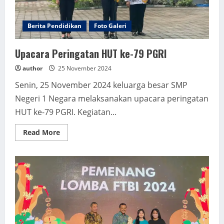
Berita Pendidikan
Foto Galeri
Upacara Peringatan HUT ke-79 PGRI
author
25 November 2024
Senin, 25 November 2024 keluarga besar SMP
Negeri 1 Negara melaksanakan upacara peringatan
HUT ke-79 PGRI. Kegiatan...
Read
Read More
more
about
Upacara
Peringatan
HUT
ke-
79
PGRI