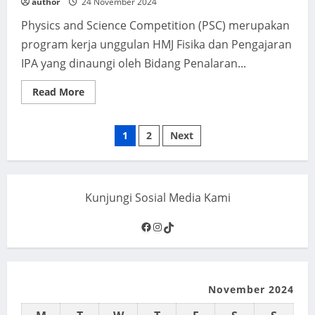
author
24 November 2024
Physics and Science Competition (PSC) merupakan
program kerja unggulan HMJ Fisika dan Pengajaran
IPA yang dinaungi oleh Bidang Penalaran...
Read
Read More
more
about
Kejuaraan
Posts
Lomba
1
2
Next
Physics
and
pagination
Science
Competition (PSC)
Tingkat
SMP
Kunjungi Sosial Media Kami
2024
Facebook
Instagram
TikTok
November 2024