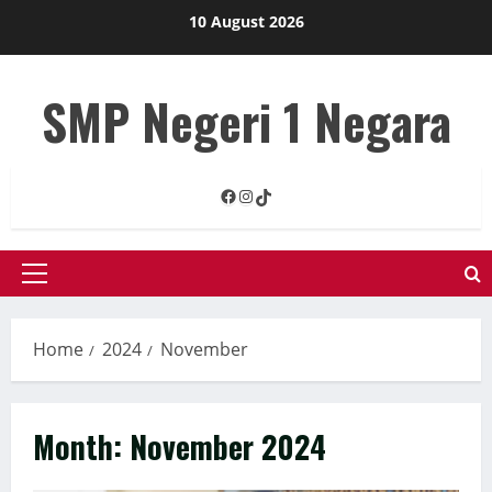
Skip
10 August 2026
to
content
SMP Negeri 1 Negara
Facebook
Instagram
TikTok
Primary
Menu
Home
2024
November
Month:
November 2024