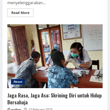
menyelenggarakan...
Read
Read More
more
about
KREATIVITAS
BERBUAH
JUARA:
SPENTURA
UNGGUL
DI
LOMBA
VIDEO
PENDEK
About
Jaga Rasa, Jaga Asa: Skrining Diri untuk Hidup
Bersahaja
author
27 February 2025