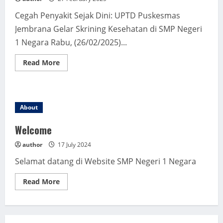
Cegah Penyakit Sejak Dini: UPTD Puskesmas
Jembrana Gelar Skrining Kesehatan di SMP Negeri
1 Negara Rabu, (26/02/2025)...
Read
Read More
more
about
Jaga
Rasa,
Jaga
Asa:
About
Skrining
Diri
untuk
Welcome
Hidup
Bersahaja
author
17 July 2024
Selamat datang di Website SMP Negeri 1 Negara
Read
Read More
more
about
Welcome