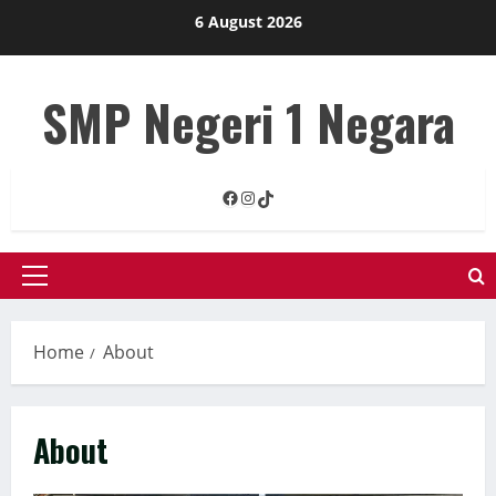
Skip
6 August 2026
to
content
SMP Negeri 1 Negara
Facebook
Instagram
TikTok
Primary
Menu
Home
About
About