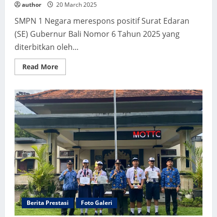
author
20 March 2025
SMPN 1 Negara merespons positif Surat Edaran
(SE) Gubernur Bali Nomor 6 Tahun 2025 yang
diterbitkan oleh...
Read
Read More
more
about
Harmoni
Tanah
Air
:Indonesia
Raya
Mengumandang
Di
SMPN
1
Negara
Berita Prestasi
Foto Galeri