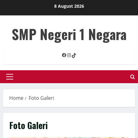
Skip
8 August 2026
to
content
SMP Negeri 1 Negara
Facebook
Instagram
TikTok
Primary
Menu
Home
Foto Galeri
Foto Galeri