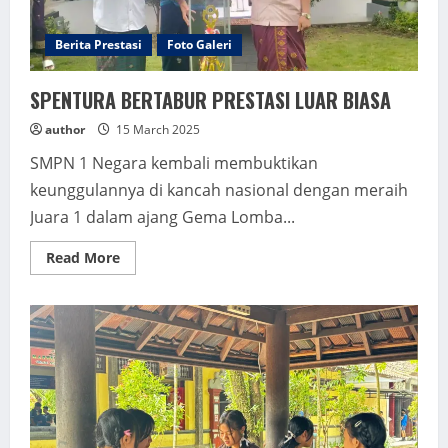
Berita Prestasi
Foto Galeri
SPENTURA BERTABUR PRESTASI LUAR BIASA
author
15 March 2025
SMPN 1 Negara kembali membuktikan
keunggulannya di kancah nasional dengan meraih
Juara 1 dalam ajang Gema Lomba...
Read
Read More
more
about
SPENTURA
BERTABUR
PRESTASI
LUAR
BIASA