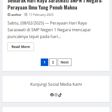
Semarak Hari Raya Saraswati SMPN 1 Negara:
Perayaan Ilmu Yang Penuh Makna
author
17 February 2025
Sabtu, (08/02/2025) — Perayaan Hari Raya
Saraswati di SMP Negeri 1 Negara mencapai
puncaknya tepat pada hari...
Read
Read More
more
about
Semarak
Posts
Hari
1
2
Next
Raya
Saraswati
pagination
SMPN
1
Negara:
Perayaan
Kunjungi Sosial Media Kami
Ilmu
Yang
Penuh
Facebook
Instagram
TikTok
Makna