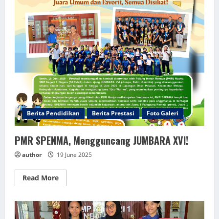
Berita Pendidikan
Berita Prestasi
Foto Galeri
PMR SPENMA, Mengguncang JUMBARA XVI!
author
19 June 2025
Read
Read More
more
about
PMR
SPENMA,
Mengguncang
JUMBARA