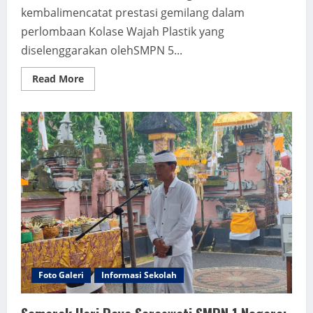
kembalimencatat prestasi gemilang dalam
perlombaan Kolase Wajah Plastik yang
diselenggarakan olehSMPN 5...
Read
Read More
more
about
DOMINASI
KREATIVITAS:
SMPN
1
NEGARA
TAKTERTANDINGI
DI
KOLASE
WAJAH
PLASTIK
Foto Galeri
Informasi Sekolah