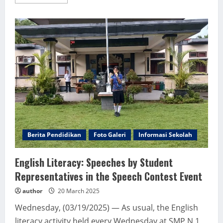
more
about
SMPN
1
NEGARA
RAIH
JUARA
SUNSET
TINGKAT
KABUPATEN
Berita Pendidikan
Foto Galeri
Informasi Sekolah
English Literacy: Speeches by Student
Representatives in the Speech Contest Event
author
20 March 2025
Wednesday, (03/19/2025) — As usual, the English
literacy activity held every Wednesday at SMP N 1