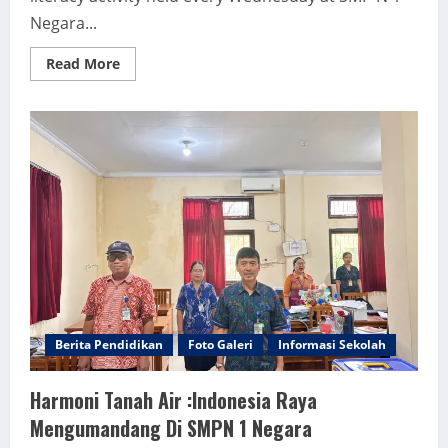
Negara...
Read
Read More
more
about
English
Literacy:
Speeches
by
Student
Representatives
in
the
Speech
Contest
Event
Berita Pendidikan
Foto Galeri
Informasi Sekolah
Harmoni Tanah Air :Indonesia Raya
Mengumandang Di SMPN 1 Negara