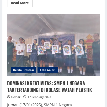
Read
Read More
more
about
Deep
Learning,
Komunitas
Belajar
Acitya
AksataKamis
Berita Prestasi
Foto Galeri
DOMINASI KREATIVITAS: SMPN 1 NEGARA
TAKTERTANDINGI DI KOLASE WAJAH PLASTIK
author
17 February 2025
Jumat, (17/01/2025), SMPN 1 Negara