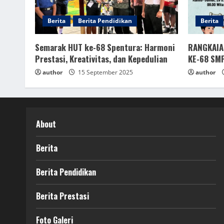
Berita
Berita Pendidikan
Berita
Semarak HUT ke-68 Spentura: Harmoni
RANGKAIA
Prestasi, Kreativitas, dan Kepedulian
KE-68 SM
author
15 September 2025
author
About
Berita
Berita Pendidikan
Berita Prestasi
Foto Galeri