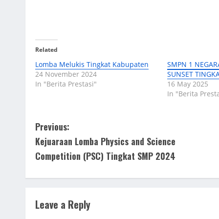
Related
Lomba Melukis Tingkat Kabupaten
SMPN 1 NEGARA
24 November 2024
SUNSET TINGK
In "Berita Prestasi"
16 May 2025
In "Berita Prest
C
Previous:
Kejuaraan Lomba Physics and Science
o
Competition (PSC) Tingkat SMP 2024
n
t
Leave a Reply
i