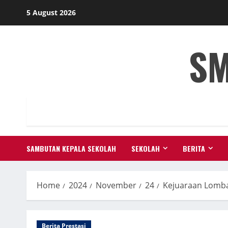
Skip
5 August 2026
to
content
SM
SAMBUTAN KEPALA SEKOLAH
SEKOLAH
BERITA
Home
2024
November
24
Kejuaraan Lomba
Berita Prestasi