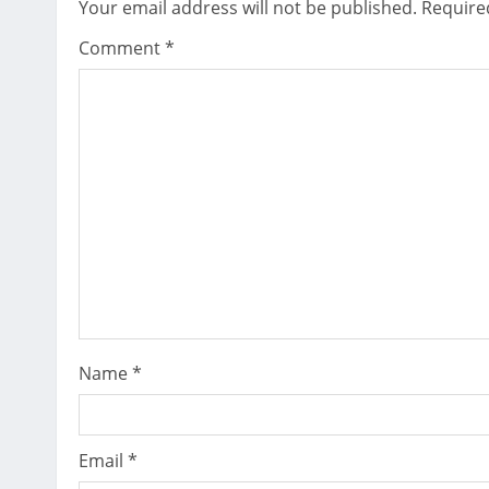
Your email address will not be published.
Require
n
Comment
*
u
e
R
e
a
d
i
Name
*
n
g
Email
*