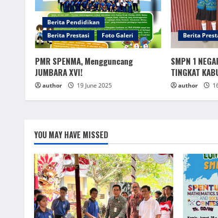
Berita Pendidikan
Berita Prestasi
Foto Galeri
Berita Prest
PMR SPENMA, Mengguncang
SMPN 1 NEGA
JUMBARA XVI!
TINGKAT KAB
author
19 June 2025
author
16
YOU MAY HAVE MISSED