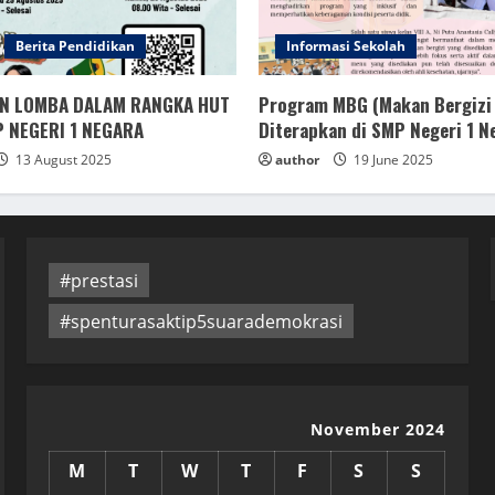
Berita Pendidikan
Informasi Sekolah
N LOMBA DALAM RANGKA HUT
Program MBG (Makan Bergizi 
P NEGERI 1 NEGARA
Diterapkan di SMP Negeri 1 N
13 August 2025
author
19 June 2025
#prestasi
#spenturasaktip5suarademokrasi
November 2024
M
T
W
T
F
S
S