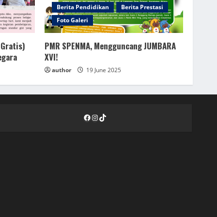
Berita Pendidikan
Berita Prestasi
Foto Galeri
Gratis)
PMR SPENMA, Mengguncang JUMBARA
egara
XVI!
author
19 June 2025
Facebook
Instagram
TikTok