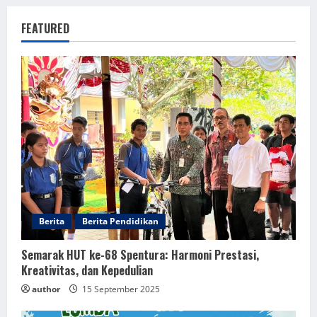
RANGKAIAN LOMBA DALAM RANGKA HUT KE-68
FEATURED
SMP NEGERI 1 NEGARA
13 August 2025
2
Program MBG (Makan Bergizi Gratis)
Diterapkan di SMP Negeri 1 Negara
19 June 2025
3
PMR SPENMA, Mengguncang JUMBARA XVI!
19 June 2025
4
Berita
Berita Pendidikan
Semarak HUT ke-68 Spentura: Harmoni Prestasi,
Kreativitas, dan Kepedulian
author
15 September 2025