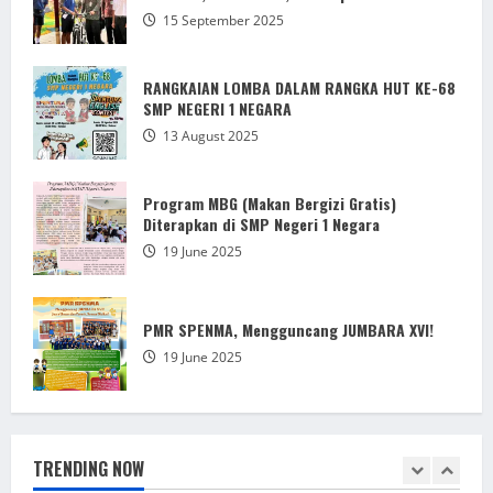
19 June 2025
15 September 2025
3
RANGKAIAN LOMBA DALAM RANGKA HUT KE-68
PMR SPENMA, Mengguncang JUMBARA XVI!
SMP NEGERI 1 NEGARA
19 June 2025
13 August 2025
4
Program MBG (Makan Bergizi Gratis)
“Cintai Bumi, Selamatkan Bumi,”
Diterapkan di SMP Negeri 1 Negara
19 June 2025
19 June 2025
5
Semarak HUT ke-68 Spentura: Harmoni
PMR SPENMA, Mengguncang JUMBARA XVI!
Prestasi, Kreativitas, dan Kepedulian
19 June 2025
15 September 2025
1
RANGKAIAN LOMBA DALAM RANGKA HUT KE-68
SMP NEGERI 1 NEGARA
TRENDING NOW
13 August 2025
2