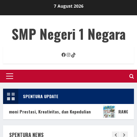
Skip
7 August 2026
to
content
SMP Negeri 1 Negara
Facebook
Instagram
TikTok
Primary
Menu
SPENTURA UPDATE
 Prestasi, Kreativitas, dan Kepedulian
RANGKAIAN LOMBA
SPENTURA NEWS