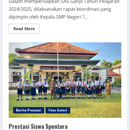
Dalam mempersiapkan SAS Ganjil Tahun Pelajaran
2024/2025, dilaksanakan rapat koordinasi yang
dipimpin oleh Kepala SMP Negeri 1...
Read
Read More
more
about
Rapat
Koordinasi
Persiapan
SAS
Ganjil
Tahun
Pelajaran
2024/2025
Berita Prestasi
Foto Galeri
Prestasi Siswa Spentura