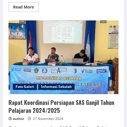
Read
Read More
more
about
Sosialisasi
Kewirausahaan
PLUT
Kabupaten
Jembrana
Foto Galeri
Informasi Sekolah
Rapat Koordinasi Persiapan SAS Ganjil Tahun
Pelajaran 2024/2025
author
27 November 2024