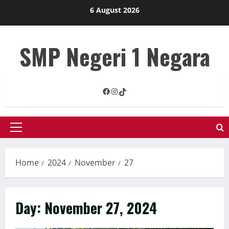
Skip
6 August 2026
to
content
SMP Negeri 1 Negara
Facebook
Instagram
TikTok
Primary
Menu
Home
2024
November
27
Day:
November 27, 2024