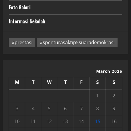
Foto Galeri
Informasi Sekolah
#prestasi
#spenturasaktip5suarademokrasi
March 2025
M
T
W
T
F
S
S
1
2
3
4
5
6
7
8
9
10
11
12
13
14
15
16