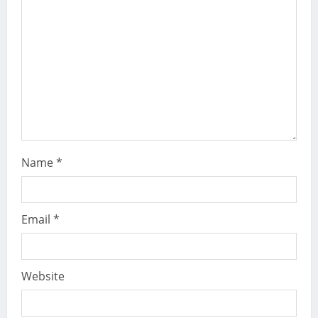
d
i
n
g
Name
*
Email
*
Website