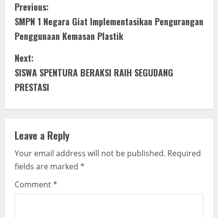
C
Previous:
SMPN 1 Negara Giat Implementasikan Pengurangan
o
Penggunaan Kemasan Plastik
n
Next:
t
SISWA SPENTURA BERAKSI RAIH SEGUDANG
i
PRESTASI
n
u
Leave a Reply
e
Your email address will not be published.
Required
fields are marked
*
R
Comment
*
e
a