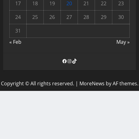
17
18
19
20
21
22
23
24
25
26
27
28
29
30
31
« Feb
May »
Facebook
Instagram
TikTok
Copyright © All rights reserved.
|
MoreNews
by AF themes.