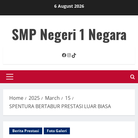
Skip
6 August 2026
to
content
SMP Negeri 1 Negara
Facebook
Instagram
TikTok
Primary
Menu
Home
2025
March
15
SPENTURA BERTABUR PRESTASI LUAR BIASA
Berita Prestasi
Foto Galeri