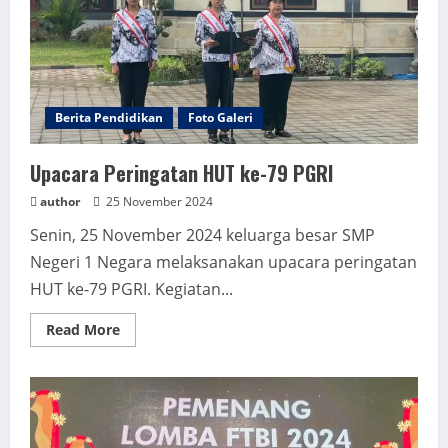
Berita Pendidikan
Foto Galeri
Upacara Peringatan HUT ke-79 PGRI
author
25 November 2024
Senin, 25 November 2024 keluarga besar SMP
Negeri 1 Negara melaksanakan upacara peringatan
HUT ke-79 PGRI. Kegiatan...
Read
Read More
more
about
Upacara
Peringatan
HUT
ke-
79
PGRI