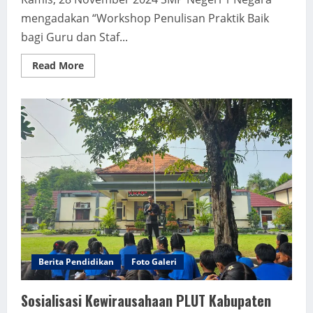
mengadakan “Workshop Penulisan Praktik Baik
bagi Guru dan Staf...
Read
Read More
more
about
Workshop
Penulisan
Praktik
Baik
GTK
SMP
Negeri
1
Negara
Berita Pendidikan
Foto Galeri
Sosialisasi Kewirausahaan PLUT Kabupaten