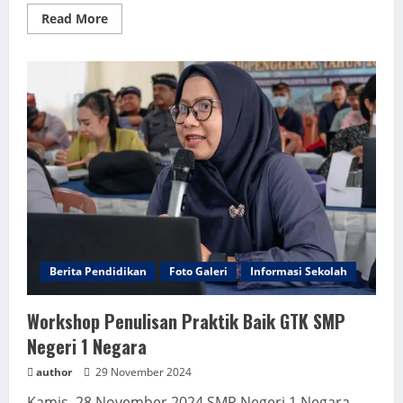
Read
Read More
more
about
Kegiatan
Pengesahan
Anggaran
BOS
Reguler
Tahun
2025
Berita Pendidikan
Foto Galeri
Informasi Sekolah
Workshop Penulisan Praktik Baik GTK SMP
Negeri 1 Negara
author
29 November 2024
Kamis, 28 November 2024 SMP Negeri 1 Negara