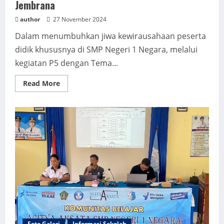
Jembrana
author
27 November 2024
Dalam menumbuhkan jiwa kewirausahaan peserta
didik khususnya di SMP Negeri 1 Negara, melalui
kegiatan P5 dengan Tema...
Read
Read More
more
about
Sosialisasi
Kewirausahaan
PLUT
Kabupaten
Jembrana
Foto Galeri
Informasi Sekolah