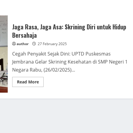
Jaga Rasa, Jaga Asa: Skrining Diri untuk Hidup
Bersahaja
author
27 February 2025
Cegah Penyakit Sejak Dini: UPTD Puskesmas
Jembrana Gelar Skrining Kesehatan di SMP Negeri 1
Negara Rabu, (26/02/2025)...
Read
Read More
more
about
Jaga
Rasa,
Jaga
Asa:
Skrining
Diri
untuk
Hidup
Bersahaja