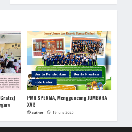
Berita Pendidikan
Berita Prestasi
Foto Galeri
Gratis)
PMR SPENMA, Mengguncang JUMBARA
egara
XVI!
author
19 June 2025