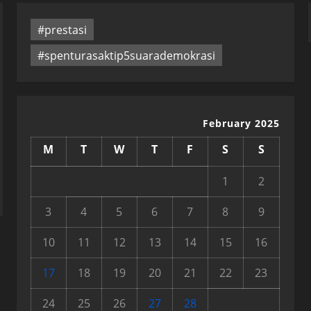
#prestasi
#spenturasaktip5suarademokrasi
February 2025
M
T
W
T
F
S
S
1
2
3
4
5
6
7
8
9
10
11
12
13
14
15
16
17
18
19
20
21
22
23
24
25
26
27
28