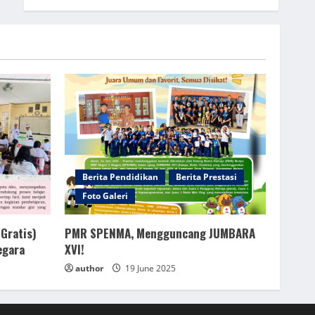
Berita Pendidikan
Berita Prestasi
Foto Galeri
Gratis)
PMR SPENMA, Mengguncang JUMBARA
egara
XVI!
author
19 June 2025