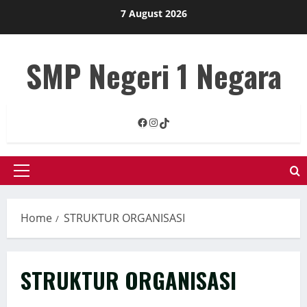
Skip
7 August 2026
to
content
SMP Negeri 1 Negara
Facebook
Instagram
TikTok
Primary
Menu
Home
STRUKTUR ORGANISASI
STRUKTUR ORGANISASI