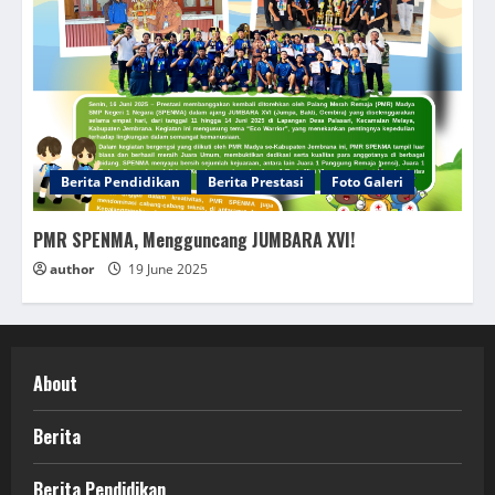
Berita Pendidikan
Berita Prestasi
Foto Galeri
PMR SPENMA, Mengguncang JUMBARA XVI!
author
19 June 2025
About
Berita
Berita Pendidikan