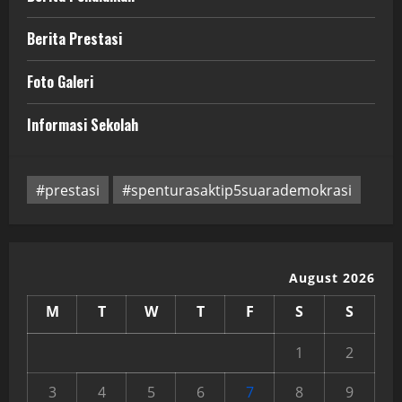
Berita Prestasi
Foto Galeri
Informasi Sekolah
#prestasi
#spenturasaktip5suarademokrasi
August 2026
M
T
W
T
F
S
S
1
2
3
4
5
6
7
8
9